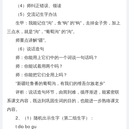
（4）师纠正错误、领读
（5）交流记生字办法
生甲：我能记住“沟”，鱼“钩” 的“钩”，去掉金子旁，加上
三点水，就是“沟”，“葡萄沟” 的“沟”。
师重点讲解“疆”。
（6）说话造句
师：你能用上它们中的一个词说一句话吗？
师：你能试着用两个吗？
师：你能把它们全用上吗？
“新疆吐鲁番的葡萄沟，有我们的维吾尔族老乡”
评析：说话造句环节，由简到难，循序渐进，能紧密联
系课文内容，既达到巩固生词的目的，也能进一步熟络课文
内容。
2、（1）随机出示生字（第二组生字）：
t dio bo gu