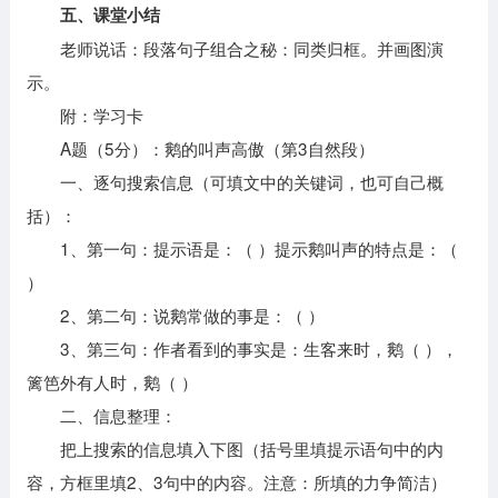
五、课堂小结
老师说话：段落句子组合之秘：同类归框。并画图演
示。
附：学习卡
A题（5分）：鹅的叫声高傲（第3自然段）
一、逐句搜索信息（可填文中的关键词，也可自己概
括）：
1、第一句：提示语是：（ ）提示鹅叫声的特点是：（
）
2、第二句：说鹅常做的事是：（ ）
3、第三句：作者看到的事实是：生客来时，鹅（ ），
篱笆外有人时，鹅（ ）
二、信息整理：
把上搜索的信息填入下图（括号里填提示语句中的内
容，方框里填2、3句中的内容。注意：所填的力争简洁）