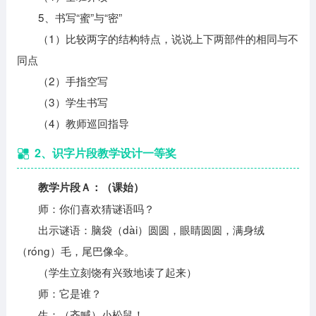
5、书写“蜜”与“密”
（1）比较两字的结构特点，说说上下两部件的相同与不
同点
（2）手指空写
（3）学生书写
（4）教师巡回指导
2、识字片段教学设计一等奖
教学片段Ａ：（课始）
师：你们喜欢猜谜语吗？
出示谜语：脑袋（dài）圆圆，眼睛圆圆，满身绒
（róng）毛，尾巴像伞。
（学生立刻饶有兴致地读了起来）
师：它是谁？
生：（齐喊）小松鼠！