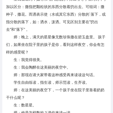
加以区分：撒指把颗粒状的东西分散着扔出去。可组词：撒
种子，撒花。而洒表示使（水或其它东西）分散的`落下，或
指分散的落下，如：洒水，泼洒。可见区别主要在"扔出
去"和“落下” 。
师：晚上，满天的星星像无数珍珠撒在碧玉盘里。 孩子
们，如果坐在院子里的孩子是你，看到这样夜空，你会有怎
样的感受呢？
生：我觉得很美。
生：我会陶醉在这美丽的夜空中。
师：那现在请大家带着这种感受再来读读这句话。
学生自由练读，指生读，师示范读，生齐读。
师：在这美丽的夜空下，一个孩子坐在院子里靠着奶奶
干什么呢？
生：数星星。
师：他是怎样数的？请你来读一读。