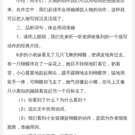
小结：同学们，人物的动作我们可以用动词把他描述出
来。在作文中，我们必须学会准确捕捉人物的动作，这样就
可以把人物写得活灵活现了。
二、品析词句，体会用词准确
1、请闭上眼睛，我们先来听一听老师收集到的一个描写
动作的经典片段。
6岁的小表妹看见了几只飞舞的蝴蝶，便调皮地奔过去。
有一只蝴蝶停在了一朵花上，她目不转睛地盯着它，躬着
背，小心翼翼地踮起脚尖，蹑手蹑脚地走到蝴蝶旁，猛地用
双手一捧，可蝴蝶却飞走了，她气得撅起小嘴，但马上又像
只小鹿似的蹦跳着追赶另一个目标去了。
（1）你看到了什么？为什么看到？
（2）说出文中所用动词。
（3）我们看到小女孩捕捉蝴蝶的动作，是因为作者细致
观察，准确用词。