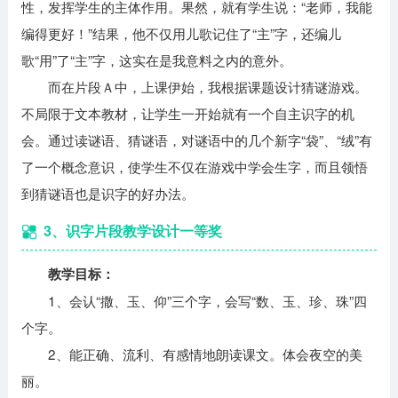
性，发挥学生的主体作用。果然，就有学生说：“老师，我能
编得更好！”结果，他不仅用儿歌记住了“主”字，还编儿
歌“用”了“主”字，这实在是我意料之内的意外。
而在片段Ａ中，上课伊始，我根据课题设计猜谜游戏。
不局限于文本教材，让学生一开始就有一个自主识字的机
会。通过读谜语、猜谜语，对谜语中的几个新字“袋”、“绒”有
了一个概念意识，使学生不仅在游戏中学会生字，而且领悟
到猜谜语也是识字的好办法。
3、识字片段教学设计一等奖
教学目标：
1、会认“撒、玉、仰”三个字，会写“数、玉、珍、珠”四
个字。
2、能正确、流利、有感情地朗读课文。体会夜空的美
丽。