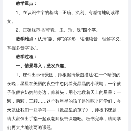
教学重点：
1、在认识生字的基础上正确、流利、有感情地朗读课
文。
2、正确规范书写“数、玉、珍、珠”四个字。
认清“撒、仰”的字形，读准读音，理解字义。
教学难点：
掌握多音字“数”。
教学过程：
一、情景导入，激发兴趣。
1、课件出示情景图，师根据情景图描述:在一个晴朗的
夜晚，星星在美丽的夜空中忽闪着亮晶晶的小眼睛，一个孩
子依偎在奶奶的身边，仰着头，用心地数着天上的星星：一
颗，两颗，三颗……这个数星星的孩子是谁呢？同学们，今
天就让我们一块学习——《数星星的孩子》，师板书课题，
请大家伸出手指一起跟老师板书课题吧。板书完毕，请同学
们再大声地读两遍课题。