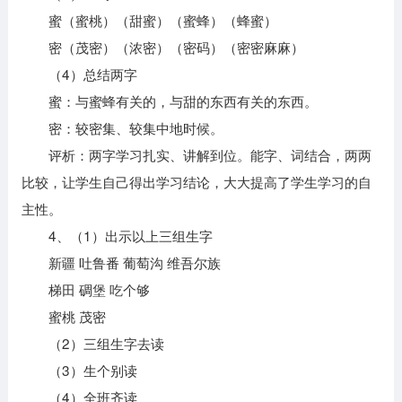
蜜（蜜桃）（甜蜜）（蜜蜂）（蜂蜜）
密（茂密）（浓密）（密码）（密密麻麻）
（4）总结两字
蜜：与蜜蜂有关的，与甜的东西有关的东西。
密：较密集、较集中地时候。
评析：两字学习扎实、讲解到位。能字、词结合，两两
比较，让学生自己得出学习结论，大大提高了学生学习的自
主性。
4、（1）出示以上三组生字
新疆 吐鲁番 葡萄沟 维吾尔族
梯田 碉堡 吃个够
蜜桃 茂密
（2）三组生字去读
（3）生个别读
（4）全班齐读