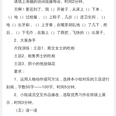
请填上准确的动词或修饰语。时间2分钟。
天啊！要迟到了。我（）开被子，从床上（）下来，
（）地（）过校服，（）上鞋子，几步（）进卫生间，（）
地（）出牙刷，（）上牙膏，在嘴里胡乱地（）了几下，然
后，（）下毛巾，在脸上（）了两把，飞快的（）出屋子。
2、大展身手
片段演练：
主题
1、斯文女士的吃相
主题
2、粗鲁男士的吃相
主题
3、胆小的他放烟花
要求：
1、运用人物动作描写方法，选择本小组对应的
主题
进行
刻画，字数50字——100字。时间5分钟。
2、小组成员交互作品修改，选取优秀习作在班级上展
示，时间3分钟。
（五）读一读