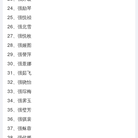
24、强励琴
25、强悦祯
26、强北雪
27、强悦枚
28、强娅图
29、强謦萍
30、强薏娜
31、强茹飞
32、强哓怡
33、强琮梅
34、强霁玉
35、强璧芳
36、强骐裴
37、强稣蓉
38、强代媛