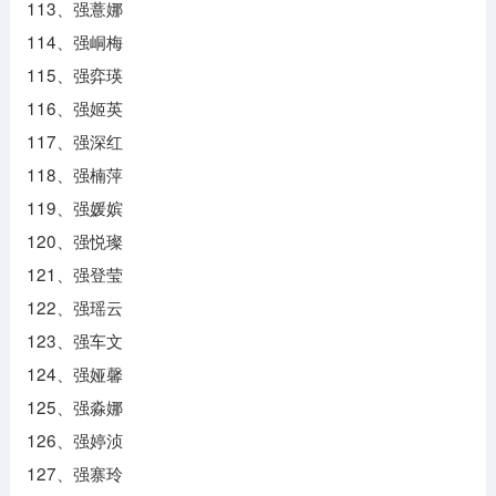
113、强薏娜
114、强峒梅
115、强弈瑛
116、强姬英
117、强深红
118、强楠萍
119、强媛嫔
120、强悦璨
121、强登莹
122、强瑶云
123、强车文
124、强娅馨
125、强淼娜
126、强婷浈
127、强寨玲