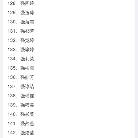
128、强四玲
129、强逸琼
130、强落雪
131、强祁芳
132、强笕婷
133、强壕婷
134、强莉莱
135、强彬雪
136、强皓芳
137、强谆洁
138、强瑶摇
139、强稀美
140、强杉美
141、强占燕
142、强烙莹