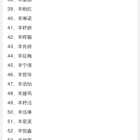
39、羊刚红
40、羊琳诺
41、羊杼妍
42、羊晖颖
43、羊肖婷
44、羊征梅
45、羊宁倩
46、羊哲玲
47、羊浩怡
48、羊娅筠
49、羊杼洁
50、羊伍琳
51、羊星英
52、羊悦鑫
53、羊施芳