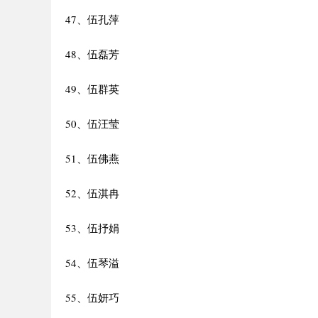
47、伍孔萍
48、伍磊芳
49、伍群英
50、伍汪莹
51、伍佛燕
52、伍淇冉
53、伍抒娟
54、伍琴溢
55、伍妍巧