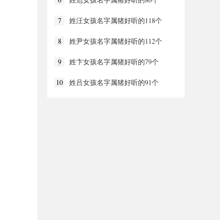
7
姓汪女孩名字属猪好听的118个
8
姓尹女孩名字属猪好听的112个
9
姓卞女孩名字属猪好听的79个
10
姓吕女孩名字属猪好听的91个