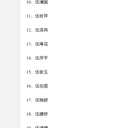
10、伍澜嫣
11、伍铃萍
12、伍淇冉
13、伍琳花
14、伍萍平
15、伍钦玉
16、伍伯霞
17、伍惋妍
18、伍娜舒
19、伍滟娜