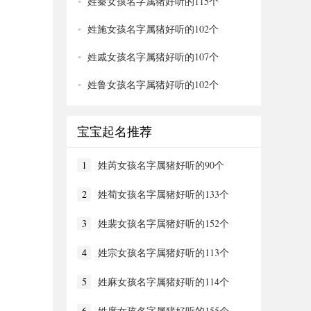
姓秦女孩名字属猪好听的115个
姓施女孩名字属猪好听的102个
姓戚女孩名字属猪好听的107个
姓鲁女孩名字属猪好听的102个
宝宝起名推荐
1
姓芮女孩名字属猪好听的90个
2
姓荀女孩名字属猪好听的133个
3
姓裴女孩名字属猪好听的152个
4
姓宗女孩名字属猪好听的113个
5
姓麻女孩名字属猪好听的114个
6
姓席女孩名字属猪好听的155个