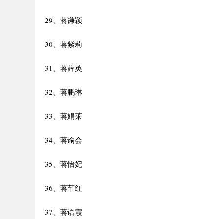
29、蒋谦颖
30、蒋紫莉
31、蒋薛英
32、蒋鹏琳
33、蒋娟莱
34、蒋谕会
35、蒋怡妃
36、蒋芊红
37、蒋语霞