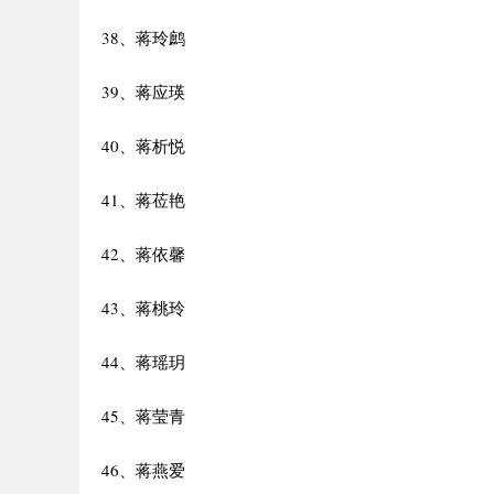
38、蒋玲鹧
39、蒋应瑛
40、蒋析悦
41、蒋莅艳
42、蒋依馨
43、蒋桃玲
44、蒋瑶玥
45、蒋莹青
46、蒋燕爱