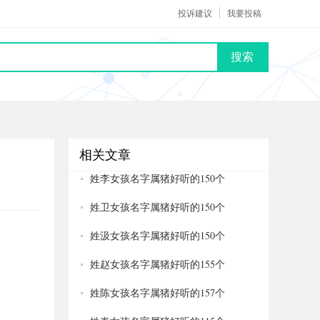
投诉建议
我要投稿
搜索
相关文章
姓李女孩名字属猪好听的150个
姓卫女孩名字属猪好听的150个
姓汲女孩名字属猪好听的150个
姓赵女孩名字属猪好听的155个
姓陈女孩名字属猪好听的157个