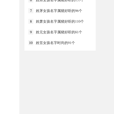
7
姓茅女孩名字属猪好听的96个
8
姓萧女孩名字属猪好听的110个
9
姓元女孩名字属猪好听的81个
10
姓笪女孩名字时尚的91个