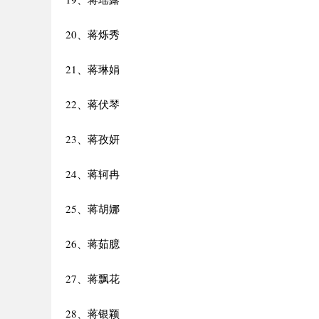
20、蒋烁秀
21、蒋琳娟
22、蒋伏琴
23、蒋孜妍
24、蒋轲冉
25、蒋胡娜
26、蒋茹臆
27、蒋飘花
28、蒋银颖