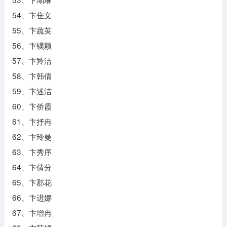
54、卞隹文
55、卞蔬英
56、卞镤颖
57、卞羚洁
58、卞韩倩
59、卞述洁
60、卞侨霞
61、卞抒冉
62、卞玲曼
63、卞秀序
64、卞倩分
65、卞郡花
66、卞进娜
67、卞增冉