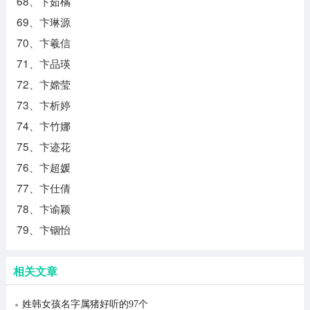
68、卞茹橘
69、卞琳源
70、卞羲信
71、卞品瑛
72、卞嫦莹
73、卞析婷
74、卞竹娜
75、卞迹花
76、卞超媛
77、卞仕倩
78、卞谕颖
79、卞铟怡
相关文章
姓韩女孩名字属猪好听的97个