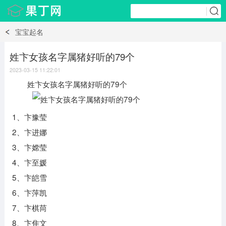
宝宝起名
姓卞女孩名字属猪好听的79个
2023-03-15 11:22:01
姓卞女孩名字属猪好听的79个
1、卞豫莹
2、卞进娜
3、卞嫦莹
4、卞至媛
5、卞皑雪
6、卞萍凯
7、卞棋苘
8、卞隹文