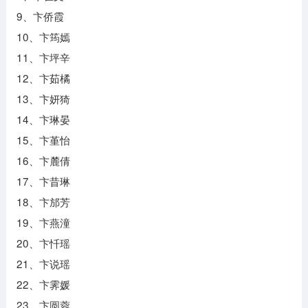
9、卞侨霞
10、卞筠嫣
11、卞坪辛
12、卞茹橘
13、卞妍猗
14、卞琳晏
15、卞堇怡
16、卞麓倩
17、卞昔琳
18、卞邡芳
19、卞燕潼
20、卞忏瑶
21、卞说瑶
22、卞霁媛
23、卞圆蓉