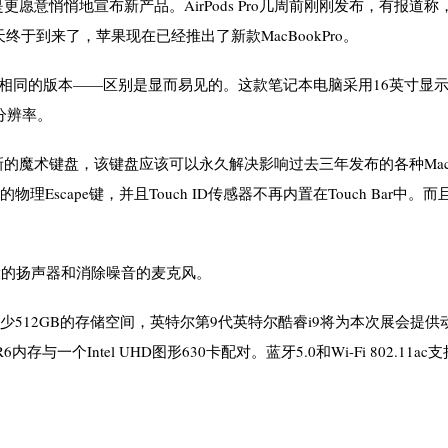
意悄悄地宣布新产品。AirPods Pro几周前刚刚发布，有报道称，
终于到来了，苹果现在已经推出了新款MacBookPro。
几乎完全相同的版本——区别是显而易见的。这款笔记本电脑采用16英寸显
机分辨率。
的魔术键盘，该键盘应该可以永久解决影响过去三年发布的各种MacB
Escape键，并且Touch ID传感器不再内置在Touch Bar中。
、更大的扬声器和消除噪音的麦克风。
少512GB的存储空间，英特尔第9代英特尔酷睿i9将为本次展会提供
存与一个Intel UHD图形630卡配对。蓝牙5.0和Wi-Fi 802.11a