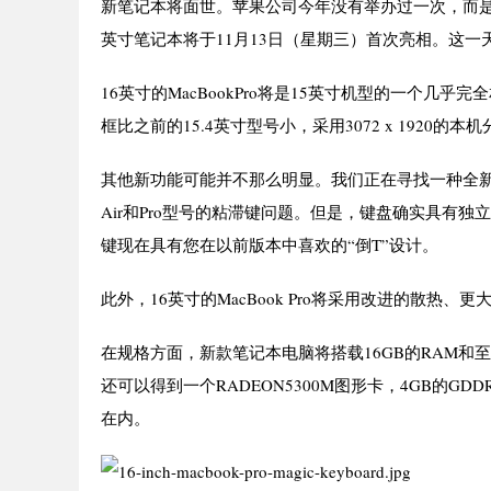
新笔记本将面世。苹果公司今年没有举办过一次，而是更愿
英寸笔记本将于11月13日（星期三）首次亮相。这一天
16英寸的MacBookPro将是15英寸机型的一个
框比之前的15.4英寸型号小，采用3072 x 1920的本
其他新功能可能并不那么明显。我们正在寻找一种全新
Air和Pro型号的粘滞键问题。但是，键盘确实具有独立的物理
键现在具有您在以前版本中喜欢的“倒T”设计。
此外，16英寸的MacBook Pro将采用改进的散热
在规格方面，新款笔记本电脑将搭载16GB的RAM和至
还可以得到一个RADEON5300M图形卡，4GB的GDDR6内
在内。