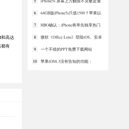
5
iPhone5s 屏幕上方触摸不灵敏是通
病？
6
64GB版iPhone5s只值1500？苹果以
旧换新十大问题
7
HBO确认：iPhone将率先独享热门
美剧
M和高达
8
微软《Office Lens》登陆iOS、安卓
平台
店都有
9
一个不错的PPT免费下载网站
10
苹果iOS8.3没有告知的功能：
CarPlay支持中国