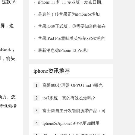
这款16
iPhone 11 和 11 专业版：发布日期、
英国价格、谣言和所有您需要了解的关
于 Apple 2019 新款手机
是真的！传苹果正为iPhone6s增加
Force Touch
示屏，边
苹果iOS9正式版，你需要知道的都在
这里
苹果iPad Pro意味着英特尔x86架构的
终结？
ook，
最新消息称iPhone 12 Pro和
iphone12promax正在进行一次重大的显示
而且，箭头
器升级
iphone资讯推荐
1
高通800处理器 OPPO Find 7曝光
动力。您
2
ios7系统，真的有这么炫吗？
c支持也包括
3
富士康自主开发智能腕带产品：可
兼容iPhone
4
iphone5c/iphone5s电池更加耐用