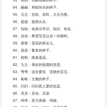
54、融融：和睦快乐的样子。
55、元元：百姓、庶民，大元为善。
56、超超：超然出众。
57、知知：知表示学识、知识、知名。
58、佳佳：希望宝宝以后一切顺利。
59、蓉蓉：莲花的骨朵儿。
60、昌昌：繁多的样子。
61、程程：路途遥远。
62、九九：美好的祝愿的意思。
63、弯弯：适合爱笑、安静的宝宝。
64、彬彬：文雅的样子。
65、闪闪：闪闪惹人爱的也是。
66、灵灵：灵动、活泼。
67、绮绮：意为美丽、绮丽。