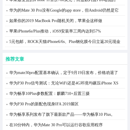
HDTV在网络周末仅售99美元
华为的Mate 30 Pro没有Google的app store，但Android仍然是它
的未来
如果你的2019 MacBook Pro随机关闭，苹果会这样做
苹果iPhone6s/Plus推动，iOS9安装率三周内达到57%
5元包邮，ROCK天猫iPhone6/6s、Plus钢化膜今日立返20元现金
推荐文章
华为mate30pro配置基本确认，定于9月19日发布，价格劝退了
华为P30 Pro信号测试：无论WiFi还是4G环境均碾压iPhone XS
华为畅享10Plus参数配置：麒麟710+后置三摄
华为P30 Pro的新配色现身IFA 2019展区
华为畅享系列发布了旗下最新款产品——华为畅享10 Plus。
在10分钟内，华为Mate 30 Pro可以运行谷歌应用程序