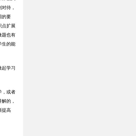
别对待，
同的要
识点扩展
做题也有
学生的能
激起学习
学，或者
讲解的，
渐提高