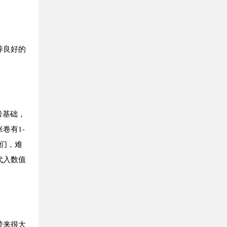
养良好的
考基础，
卷有1-
们，难
代入数值
带来很大