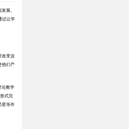
面发展。
通过让学
要改变这
使他们产
讨论教学
习形式完
星星等作