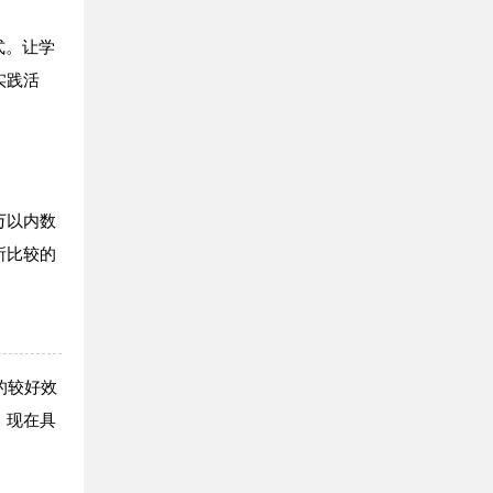
式。让学
实践活
万以内数
所比较的
的较好效
，现在具