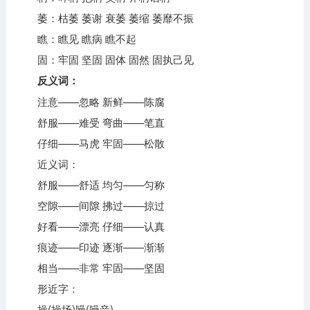
萎：枯萎 萎谢 衰萎 萎缩 萎靡不振
瞧：瞧见 瞧病 瞧不起
固：牢固 坚固 固体 固然 固执己见
反义词：
注意——忽略 新鲜——陈腐
舒服——难受 弯曲——笔直
仔细——马虎 牢固——松散
近义词：
舒服——舒适 均匀——匀称
空隙——间隙 拂过——掠过
好看——漂亮 仔细——认真
痕迹——印迹 逐渐——渐渐
相当——非常 牢固——坚固
形近字：
操(操场)噪(噪音)