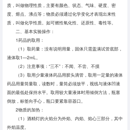
质，叫做物理性质，主要有颜色、状态、气味、硬度、密
度、熔点、沸点等；物质必须通过化学变化才表现出来性
质，叫做化学性质。如可燃性氧化性、还原性、毒性等。
二、基本实验操作：
1药品的取用：
（1）取药量：没有说明用量，固体只需盖满试管底部，
液体取1—2mL。
（2）注意事项：“三不”：不闻、不尝、不摸
（3）取用少量液体药品用胶头滴管，取用一定量的液体
药品用量筒量取，读数时，量筒必须放平，视线与液体凹液
面的最低处保持水平。取用较大量液体时用倾倒方法，瓶塞
倒放，标签向手心，瓶口要紧靠容器口。
2物质的加热：
（1）酒精灯的火焰分为外焰、内焰、焰心三部分，其中
外焰温度。