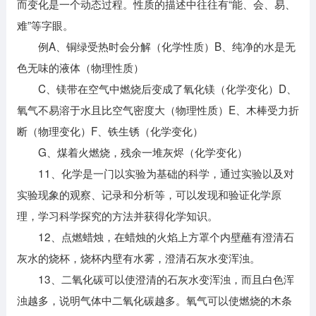
而变化是一个动态过程。性质的描述中往往有“能、会、易、
难”等字眼。
例A、铜绿受热时会分解（化学性质）B、纯净的水是无
色无味的液体（物理性质）
C、镁带在空气中燃烧后变成了氧化镁（化学变化）D、
氧气不易溶于水且比空气密度大（物理性质）E、木棒受力折
断（物理变化）F、铁生锈（化学变化）
G、煤着火燃烧，残余一堆灰烬（化学变化）
11、化学是一门以实验为基础的科学，通过实验以及对
实验现象的观察、记录和分析等，可以发现和验证化学原
理，学习科学探究的方法并获得化学知识。
12、点燃蜡烛，在蜡烛的火焰上方罩个内壁蘸有澄清石
灰水的烧杯，烧杯内壁有水雾，澄清石灰水变浑浊。
13、二氧化碳可以使澄清的石灰水变浑浊，而且白色浑
浊越多，说明气体中二氧化碳越多。氧气可以使燃烧的木条