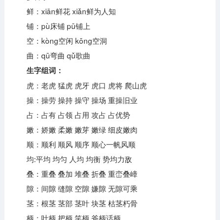
鲜：xiān鲜花 xiǎn鲜为人知
铺：pù床铺 pū铺上
空：kòng空闲 kōng空洞
曲：qū弯曲 qǔ歌曲
生字组词：
虎：老虎 猛虎 虎牙 虎口 虎将 爬山虎
操：操劳 操持 操守 操场 重操旧业
占：占有 占领 占用 攻占 占优势
嫩：娇嫩 柔嫩 嫩芽 嫩绿 细皮嫩肉
顺：顺利 顺风 顺序 顺心一帆风顺
均:平均 均匀 人均 均衡 势均力敌
叠：重叠 叠加 堆叠 折叠 重峦叠嶂
隙：间隙 缝隙 空隙 嫌隙 无隙可乘
茎：根茎 茎部 茎叶 块茎 枯茎朽骨
柄：叶柄 把柄 笑柄 斧柄话柄