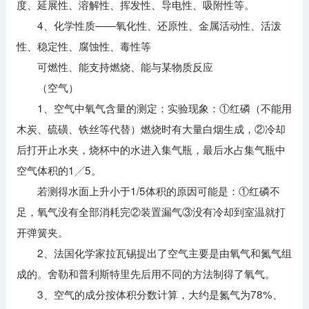
度、延展性、溶解性、挥发性、导电性、吸附性等。
4、化学性质——氧化性、还原性、金属活动性、活泼
性、稳定性、腐蚀性、毒性等
可燃性、能支持燃烧、能与某物质反应
（空气）
1、空气中氧气含量的测定：实验现象：①红磷（不能用
木炭、硫磺、铁丝等代替）燃烧时有大量白烟生成，②冷却
后打开止水夹，烧杯中的水进入集气瓶，最后水占集气瓶中
空气体积的1╱5。
若测得水面上升小于1/5体积的原因可能是：①红磷不
足，氧气没有全部消耗完②装置漏气③没有冷却到室温就打
开弹簧夹。
2、法国化学家拉瓦锡提出了空气主要是由氧气和氮气组
成的。舍勒和普利斯特里先后用不同的方法制得了氧气。
3、空气的成分按体积分数计算，大约是氮气为78%、