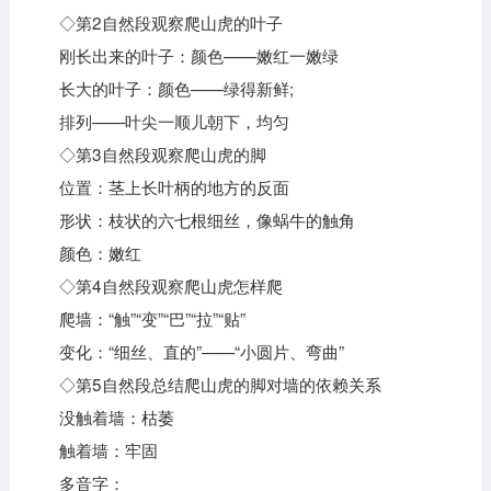
◇第2自然段观察爬山虎的叶子
刚长出来的叶子：颜色——嫩红一嫩绿
长大的叶子：颜色——绿得新鲜;
排列——叶尖一顺儿朝下，均匀
◇第3自然段观察爬山虎的脚
位置：茎上长叶柄的地方的反面
形状：枝状的六七根细丝，像蜗牛的触角
颜色：嫩红
◇第4自然段观察爬山虎怎样爬
爬墙：“触”“变”“巴”“拉”“贴”
变化：“细丝、直的”——“小圆片、弯曲”
◇第5自然段总结爬山虎的脚对墙的依赖关系
没触着墙：枯萎
触着墙：牢固
多音字：