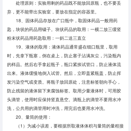
处理原则：实验用剩的药品既不能放回原瓶，也不要丢
弃，更不能带出实验室，要放在指定的容器里。
18、固体药品存放在广口瓶中，取固体药品一般用药
匙，块状的药品用镊子。块状药品的取用：一横二放三缓竖
粉末状药品用药匙取用：一斜二送三直立
19、液体的取用：液体药品通常盛在细口瓶里，取用
时，先拿下瓶塞，倒在桌上，防止塞子沾满灰尘，污染瓶内
的样品。然后右手拿起瓶子，瓶口紧挨试管口，防止液体流
出来。液体缓慢地倒入试管。然后，立即盖紧瓶盖，防止挥
发污染空气或变质。将瓶子放回原处，注意标签朝向手心，
防止残留的液体留下来腐蚀标签。取用少量液体时，可用胶
头滴管，使用时应保持竖直悬空。滴瓶上的滴管不要用水冲
洗，公共用的滴管用时冲洗，用完后也要用水冲洗。
20、量筒的使用：
（1）为减小误差，要根据所取液体体积与量筒的量程接