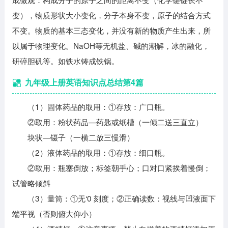
变），物质形状大小变化，分子本身不变，原子的结合方式
不变。物质的基本三态变化，并没有新的物质产生出来，所
以属于物理变化。NaOH等无机盐、碱的潮解，冰的融化，
研碎胆矾等。如铁水铸成铁锅。
九年级上册英语知识点总结第4篇
（1）固体药品的取用：①存放：广口瓶。
②取用：粉状药品—药匙或纸槽（一倾二送三直立）
块状—镊子（一横二放三慢滑）
（2）液体药品的取用：①存放：细口瓶。
②取用：瓶塞倒放；标签朝手心；口对口紧挨着慢倒；
试管略倾斜
（3）量筒：①无‘0 刻度；②正确读数：视线与凹液面下
端平视（否则俯大仰小）