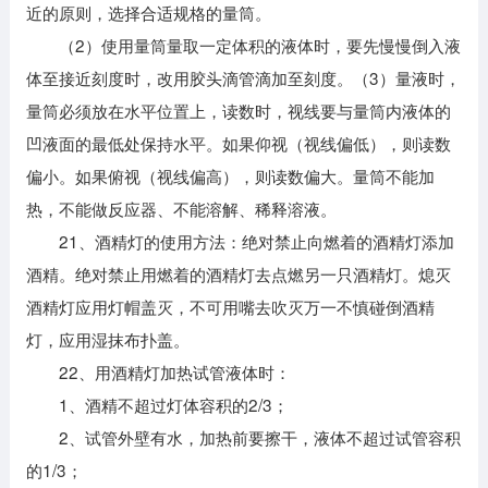
近的原则，选择合适规格的量筒。
（2）使用量筒量取一定体积的液体时，要先慢慢倒入液
体至接近刻度时，改用胶头滴管滴加至刻度。（3）量液时，
量筒必须放在水平位置上，读数时，视线要与量筒内液体的
凹液面的最低处保持水平。如果仰视（视线偏低），则读数
偏小。如果俯视（视线偏高），则读数偏大。量筒不能加
热，不能做反应器、不能溶解、稀释溶液。
21、酒精灯的使用方法：绝对禁止向燃着的酒精灯添加
酒精。绝对禁止用燃着的酒精灯去点燃另一只酒精灯。熄灭
酒精灯应用灯帽盖灭，不可用嘴去吹灭万一不慎碰倒酒精
灯，应用湿抹布扑盖。
22、用酒精灯加热试管液体时：
1、酒精不超过灯体容积的2/3；
2、试管外壁有水，加热前要擦干，液体不超过试管容积
的1/3；