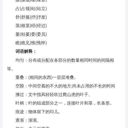
占(占领)站(站立)
舒(舒服)抒(抒发)
茎(根茎)经(经过)
萎(枯萎)委(委员)
瞧(瞧见)憔(憔悴)
词语解释：
均匀：分布或分配在各部分的数量相同时间的间隔相
等。
重叠：(相同的东西)一层层堆叠。
空隙：中间空着的不大的地方;尚未占用的不长的时间
拂过：文中指风轻轻吹过爬山虎的叶子。
叶柄：叶的组成部分之一，连接叶片和茎，长条形。
痕迹：物体留下的印儿。
逐渐：渐渐。