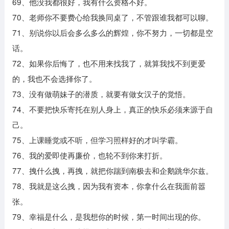
69、他没我都很好，我有什么资格不好。
70、老师你不要费心给我换同桌了，不管跟谁我都可以聊。
71、别说你以后会多么多么的辉煌，你不努力，一切都是空
话。
72、如果你后悔了，也不用来找我了，就算我找不到更爱
的，我也不会选择你了。
73、没有做萌妹子的潜质，就要有做女汉子的觉悟。
74、不要把快乐寄托在别人身上，真正的快乐必须来源于自
己。
75、上课睡觉或不听，但学习照样好的才叫学霸。
76、我的爱即使再廉价，也轮不到你来打折。
77、拽什么拽，再拽，就把你踹到南极去和企鹅跳华尔兹。
78、我就是这么拽，因为我有资本，你拿什么在我面前嚣
张。
79、幸福是什么，是我想你的时候，第一时间出现的你。