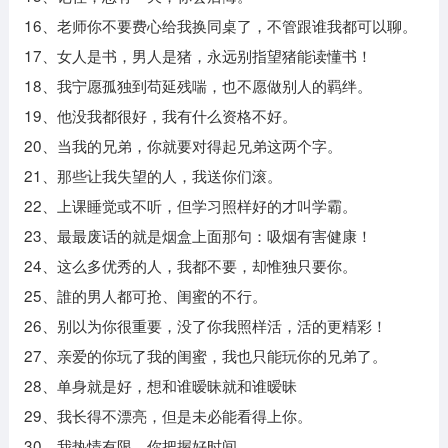
16、老师你不要费心给我换同桌了，不管跟谁我都可以聊。
17、女人是书，男人是猪，永远别指望猪能读懂书！
18、我宁愿孤独到苟延残喘，也不愿做别人的羁绊。
19、他没我都很好，我有什么资格不好。
20、当我的兄弟，你就要对得起兄弟这两个字。
21、那些让我失望的人，我送你们滚。
22、上课睡觉或不听，但学习照样好的才叫学霸。
23、最最废话的就是烟盒上面那句：吸烟有害健康！
24、这么多优秀的人，我都不要，却惟独只要你。
25、誰的男人都可抢、闺蜜的不行。
26、别以为你很重要，没了你我照样活，活的更精彩！
27、亲爱的你玩了我的闺蜜，我也只能玩你的兄弟了。
28、单身就是好，想和谁暧昧就和谁暧昧
29、我长得不漂亮，但是未必能看得上你。
30、我热情有限，你把握好时间。