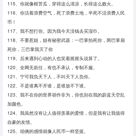
115、你就像根苦瓜，穿得这么清凉，长得这么败火。
116、你活着浪费空气，死了浪费土地，半死不活浪费人民
币！
117、我不想打你。因为我今天没钱去买湿巾。
118、不要惹姐，姐有秘密武器：一巴掌拍死你，两巴掌扇
死你，三巴掌我灭了你
119、后来遇到心动的人也笑着摇摇头说算了。
120、全网无前任，有也不承认，专制不服。
121、宁可我负天下人，不叫天下人负你。
122、不是谁离不开谁，是谁放不下谁。
123、我不在你的世界胡作非为，你也别在我的蔚蓝天空乱
加颜色。
124、我虽然没有让人值得羡慕的爱情，但是我有让我值得
自豪的友情。
125、咱俩的感情就像人民币一样坚挺。