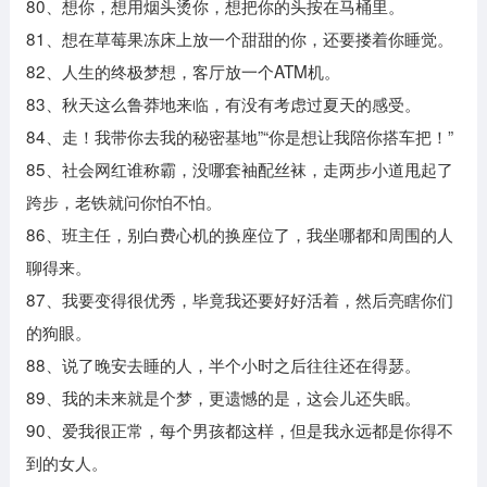
80、想你，想用烟头烫你，想把你的头按在马桶里。
81、想在草莓果冻床上放一个甜甜的你，还要搂着你睡觉。
82、人生的终极梦想，客厅放一个ATM机。
83、秋天这么鲁莽地来临，有没有考虑过夏天的感受。
84、走！我带你去我的秘密基地”“你是想让我陪你搭车把！”
85、社会网红谁称霸，没哪套袖配丝袜，走两步小道甩起了
跨步，老铁就问你怕不怕。
86、班主任，别白费心机的换座位了，我坐哪都和周围的人
聊得来。
87、我要变得很优秀，毕竟我还要好好活着，然后亮瞎你们
的狗眼。
88、说了晚安去睡的人，半个小时之后往往还在得瑟。
89、我的未来就是个梦，更遗憾的是，这会儿还失眠。
90、爱我很正常，每个男孩都这样，但是我永远都是你得不
到的女人。