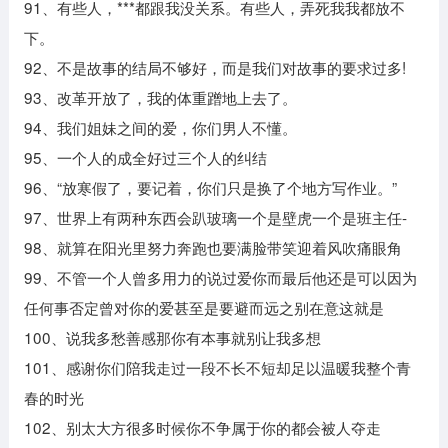
91、有些人，***都跟我没关系。有些人，弄死我我都放不
下。
92、不是故事的结局不够好，而是我们对故事的要求过多!
93、改革开放了，我的体重蹭地上去了。
94、我们姐妹之间的爱，你们男人不懂。
95、一个人的成全好过三个人的纠结
96、“放寒假了，要记着，你们只是换了个地方写作业。”
97、世界上有两种东西会趴玻璃一个是壁虎一个是班主任-
98、就算在阳光里努力奔跑也要满脸带笑迎着风吹痛眼角
99、不管一个人曾多用力的说过爱你而最后他还是可以因为
任何事否定曾对你的爱甚至是要避而远之别在意这就是
100、说我多愁善感那你有本事就别让我多想
101、感谢你们陪我走过一段不长不短却足以温暖我整个青
春的时光
102、别太大方很多时候你不争属于你的都会被人夺走