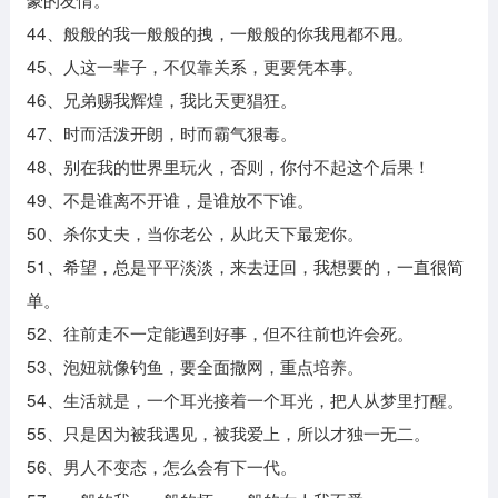
44、般般的我一般般的拽，一般般的你我甩都不甩。
45、人这一辈子，不仅靠关系，更要凭本事。
46、兄弟赐我辉煌，我比天更猖狂。
47、时而活泼开朗，时而霸气狠毒。
48、别在我的世界里玩火，否则，你付不起这个后果！
49、不是谁离不开谁，是谁放不下谁。
50、杀你丈夫，当你老公，从此天下最宠你。
51、希望，总是平平淡淡，来去迂回，我想要的，一直很简
单。
52、往前走不一定能遇到好事，但不往前也许会死。
53、泡妞就像钓鱼，要全面撒网，重点培养。
54、生活就是，一个耳光接着一个耳光，把人从梦里打醒。
55、只是因为被我遇见，被我爱上，所以才独一无二。
56、男人不变态，怎么会有下一代。