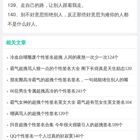
139、走自己的路，让别人跟着我走。
140、别不好意思拒绝别人，反正那些好意思为难你的人都
不是什么好人。
相关文章
冷血自嘲颓废个性签名超拽 人间的夜熬一次少一次124个
霸气超拽骂人狠一点的个性签名大全 阁下长得真是天生励志120
个
朋友圈高冷霸气的超拽个性签名签名，一句就能堵住别人的嘴
102个
00后男生专属超拽高冷的个性签名241个
霸气女神的超拽个性签名英文大全 霸气超有范女生英文签名104
个
嘲讽骂人的超拽个性签名120个
抖音超拽个性签名合集 今年很火很吸引人的超拽签名109个
QQ个性签名一个人过真的好寂寞140个