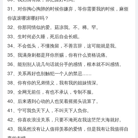
31、对你掏心掏肺的时候你嫌弃，等你需要我的时候，麻烦
你该滚哪滚哪好吗？
32、你那同情似的爱。菇凉我。不。稀。罕。
33、生时何必久睡，死后自会长眠。
34、不会低头，不懂挽留，不善言辞，这可能就是我。
35、我满身刺都是拜你所赐，你有什么资格说痛。
36、能别别人说几句话就分手的感情，根本就不叫感情。
37、关系再好也别触犯一个人的禁忌……
38、你有你的兄弟情义，我有我的姐妹情深。
39、全网无前任，有也不承认，专制不服。
40、后来遇到心动的人也笑着摇摇头说算了。
41、宁可我负天下人，不叫天下人负你。
42、你喜欢浪没关系，只要不淹死在我这茫茫大海就好。
43、我虽然没有让人值得羡慕的爱情，但是我有让我值得自
豪的友情。