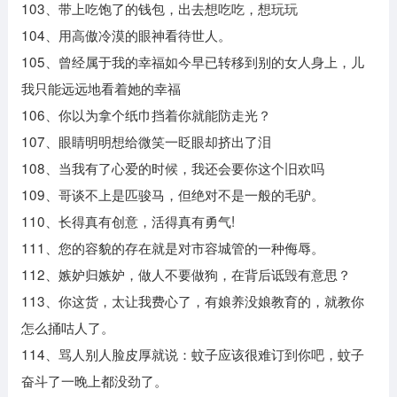
103、带上吃饱了的钱包，出去想吃吃，想玩玩
104、用高傲冷漠的眼神看待世人。
105、曾经属于我的幸福如今早已转移到别的女人身上，儿
我只能远远地看着她的幸福
106、你以为拿个纸巾挡着你就能防走光？
107、眼睛明明想给微笑一眨眼却挤出了泪
108、当我有了心爱的时候，我还会要你这个旧欢吗
109、哥谈不上是匹骏马，但绝对不是一般的毛驴。
110、长得真有创意，活得真有勇气!
111、您的容貌的存在就是对市容城管的一种侮辱。
112、嫉妒归嫉妒，做人不要做狗，在背后诋毁有意思？
113、你这货，太让我费心了，有娘养没娘教育的，就教你
怎么捅咕人了。
114、骂人别人脸皮厚就说：蚊子应该很难订到你吧，蚊子
奋斗了一晚上都没劲了。