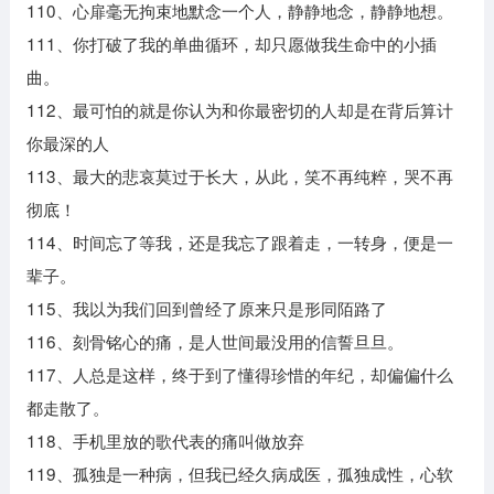
110、心扉毫无拘束地默念一个人，静静地念，静静地想。
111、你打破了我的单曲循环，却只愿做我生命中的小插
曲。
112、最可怕的就是你认为和你最密切的人却是在背后算计
你最深的人
113、最大的悲哀莫过于长大，从此，笑不再纯粹，哭不再
彻底！
114、时间忘了等我，还是我忘了跟着走，一转身，便是一
辈子。
115、我以为我们回到曾经了原来只是形同陌路了
116、刻骨铭心的痛，是人世间最没用的信誓旦旦。
117、人总是这样，终于到了懂得珍惜的年纪，却偏偏什么
都走散了。
118、手机里放的歌代表的痛叫做放弃
119、孤独是一种病，但我已经久病成医，孤独成性，心软