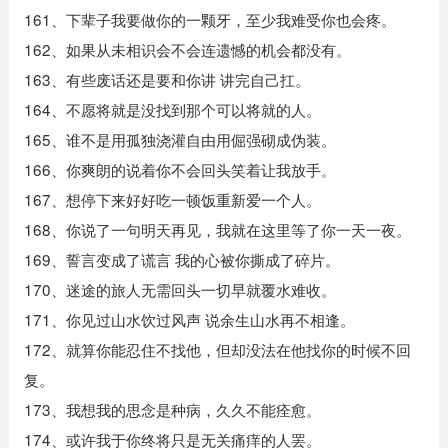
161、下辈子我要做你的一颗牙，至少我难受你也会疼。
162、如果从未相识会不会连遗憾的机会都没有。
163、有些废话还是要和你讲 讲完自己扛。
164、不愿将就是没找到那个可以将就的人。
165、谁不是用孤独浇灌自由用倔强砌成伪装。
166、你爽朗的说着你不会回头笑着让我放手。
167、想停下来好好吃一顿饭重新爱一个人。
168、你说了一句明天再见，我就在这里等了你一天一夜。
169、誓言变成了谎言 我的心被你撕成了碎片。
170、迷途的旅人无需回头一切早就覆水难收。
171、你见过山水饮过风声 说余生山水再不相逢。
172、就算你能忍住不找他，但却没法在他找你的时候不回
复。
173、我想我的思念是种病，久久不能痊愈。
174、或许我于你终将只是无关痛痒的人罢。