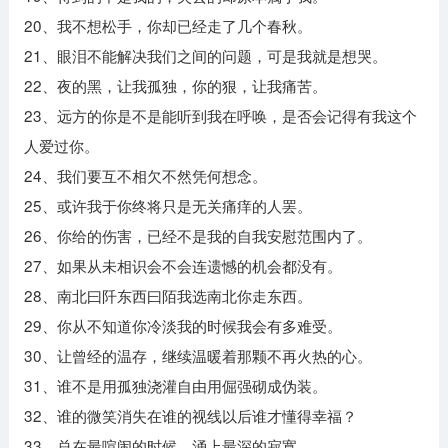
20、我不想松手，你却已经走了几个春秋。
21、眼泪不能解决我们之间的问题，可是我就是想哭。
22、夜的黑，让我孤独，你的狠，让我痛苦。
23、远方的你是不是能听到我在呼唤，是否会记得有我这个
人爱过你。
24、我们要互不相欠不然凭何想念。
25、或许我于你终将只是无关痛痒的人罢。
26、你给的伤害，已经不是我的自我安慰范围内了。
27、如果从未相识会不会连遗憾的机会都没有。
28、南北曰阡东西曰陌我选南北你走东西。
29、你从不知道你冷淡我的时候我会有多难受。
30、让曾经的温存，继续温暖着那颗不再火热的心。
31、谁不是用孤独浇灌自由用倔强砌成伪装。
32、谁的微笑消失在谁的视线以后谁才懂得幸福？
33、总在最喧闹的时候，涌上最深的寂寞。