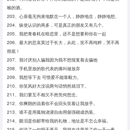
喉的酒。
203、心扉毫无拘束地默念一个人，静静地念，静静地想。
204、纵使认识的再多，可是真正的朋友又有几个。
205、我把青春耗在暗恋里，还不是想要和你在一起
206、最大的悲哀莫过于长大，从此，笑不再纯粹，哭不再
彻底！
207、我讨厌别人骗我因为我不想报复着去骗他
208、手机里放的歌代表的痛叫做放弃
209、我想等下去 可惜爱不能靠毅力。
210、你笑风好大没说两句话悄然就泪下。
211、我们要互不相欠不然凭何想念。
212、你爽朗的说着你不会回头笑着让我放手。
213、谁不是用孤独浇灌自由用倔强砌成伪装。
214、眼泪是你邮寄给我的礼物，地址是不怎么幸福。
215、你说了一句明天再见，我就在这里等了你一天一夜。