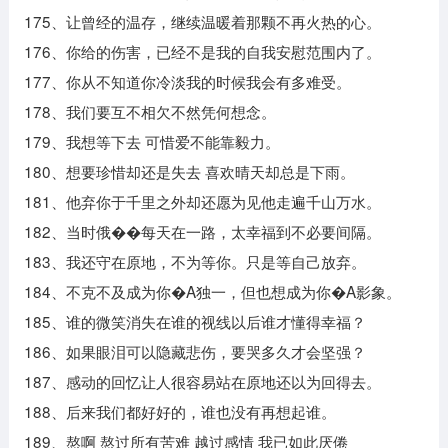
175、让曾经的温存，继续温暖着那颗不再火热的心。
176、你给的伤害，已经不是我的自我安慰范围内了。
177、你从不知道你冷淡我的时候我会有多难受。
178、我们要互不相欠不然凭何想念。
179、我想等下去 可惜爱不能靠毅力。
180、想要珍惜却还是失去 喜欢晴天却总是下雨。
181、他弃你于千里之外却还愿为见他走遍千山万水。
182、当时俄��每天在一路，太幸福到不必要间隔。
183、我还守在原地，不为等你。只是等自己放弃。
184、不克不及成为你�A独一，但也想成为你�A影象。
185、谁的微笑消失在谁的视线以后谁才懂得幸福？
186、如果眼泪可以隐藏悲伤，要哭多久才会坚强？
187、感动的回忆让人很容易站在原地还以为回得去。
188、后来我们都好好的，谁也没有再想起谁。
189、熬啊 熬过所有苦难 越过感情 我已如此厌倦