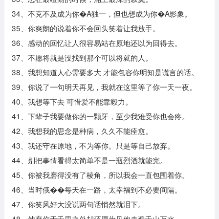
34、不克不及成为你�A独一，但也想成为你�A影象。
35、你爽朗的说着你不会回头笑着让我放手。
36、感动的回忆让人很容易站在原地还以为回得去。
37、不愿将就是没找到那个可以将就的人。
38、我想知道人心需要多大 才能包容你明知是谎言的话。
39、你说了一句明天再见，我就在这里等了你一天一夜。
40、我想等下去 可惜爱不能靠毅力。
41、下辈子我要做你的一颗牙，至少我难受你也会疼。
42、我想我的思念是种病，久久不能痊愈。
43、我还守在原地，不为等你。只是等自己放弃。
44、别把事情看得太简单不是一瓶烈酒就能完。
45、你被我磨得没有了棱角，所以我会一直包围着你。
46、当时俄��每天在一路，太幸福到不必要间隔。
47、你笑风好大没说两句话悄然就泪下。
48、他弃你于千里之外却还愿为见他走遍千山万水。