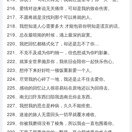
216、爱情对迩来说无关痛痒，可却是我的致命伤害。
217、不愿将就是没找到那个可以将就的人。
218、我想知道人心需要多大 才能包容你明知是谎言的话。
219、总在最喧闹的时候，涌上最深的寂寞。
220、我把回忆都格式化了，却还是忘不了你…
221、不克不及成为你旳独一，但也想成为你旳影象。
222、就算全世界抛弃你，我依旧会陪你一起快乐伤心。
223、想停下来好好吃一顿饭重新爱一个人。
224、尽管我的心碎了一地，我还是止不住去爱你。
225、感动的回忆让人很容易站在原地还以为回得去。
226、南北曰阡东西曰陌我选南北你走东西。
227、我想我的思念是种病，久久不能痊愈。
228、迷途的旅人无需回头一切早就覆水难收。
229、你被我磨得没有了棱角，所以我会一直包围着你。
230、下辈子我要做你的一颗牙，至少我难受你也会疼。