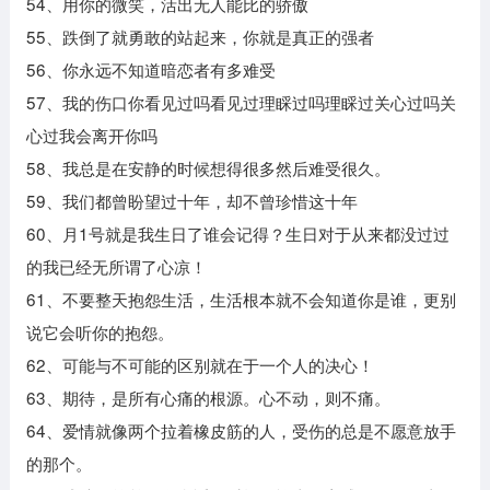
54、用你的微笑，活出无人能比的骄傲
55、跌倒了就勇敢的站起来，你就是真正的强者
56、你永远不知道暗恋者有多难受
57、我的伤口你看见过吗看见过理睬过吗理睬过关心过吗关
心过我会离开你吗
58、我总是在安静的时候想得很多然后难受很久。
59、我们都曾盼望过十年，却不曾珍惜这十年
60、月1号就是我生日了谁会记得？生日对于从来都没过过
的我已经无所谓了心凉！
61、不要整天抱怨生活，生活根本就不会知道你是谁，更别
说它会听你的抱怨。
62、可能与不可能的区别就在于一个人的决心！
63、期待，是所有心痛的根源。心不动，则不痛。
64、爱情就像两个拉着橡皮筋的人，受伤的总是不愿意放手
的那个。