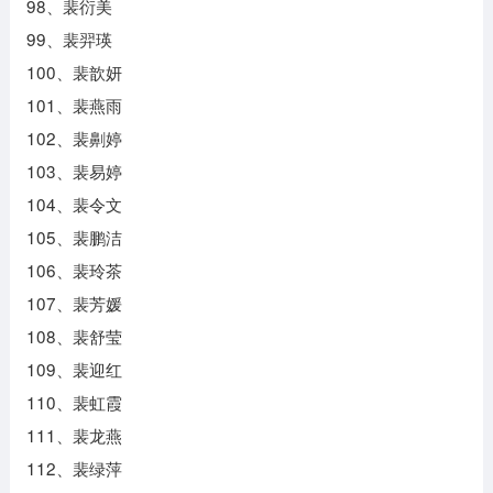
98、裴衍美
99、裴羿瑛
100、裴歆妍
101、裴燕雨
102、裴劓婷
103、裴易婷
104、裴令文
105、裴鹏洁
106、裴玲茶
107、裴芳媛
108、裴舒莹
109、裴迎红
110、裴虹霞
111、裴龙燕
112、裴绿萍