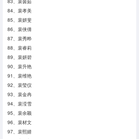
83、裴茵茹
84、裴孝美
85、裴妍斐
86、裴侠倩
87、裴秀晔
88、裴睿莉
89、裴妍碧
90、裴升艳
91、裴维艳
92、裴莹仪
93、裴金冉
94、裴滢雪
95、裴余颖
96、裴材文
97、裴熙婧