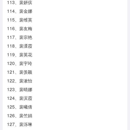
113、裴妍傧
114、裴金娜
115、裴维英
116、裴友梅
117、裴宗艳
118、裴溧霞
119、裴英花
120、裴宇玲
121、裴羡颖
122、裴湫怡
123、裴晴娜
124、裴滨霞
125、裴曦倩
126、裴竺娟
127、裴泺琳