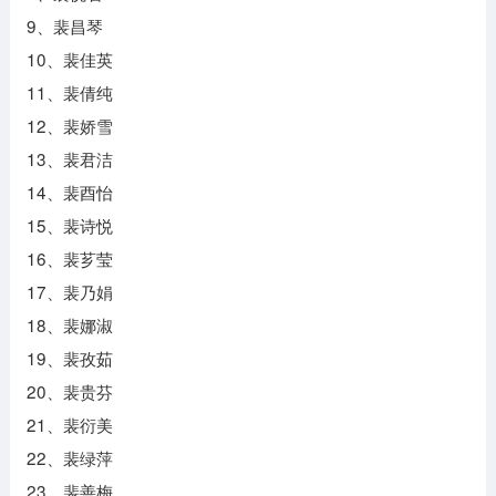
9、裴昌琴
10、裴佳英
11、裴倩纯
12、裴娇雪
13、裴君洁
14、裴酉怡
15、裴诗悦
16、裴芗莹
17、裴乃娟
18、裴娜淑
19、裴孜茹
20、裴贵芬
21、裴衍美
22、裴绿萍
23、裴善梅