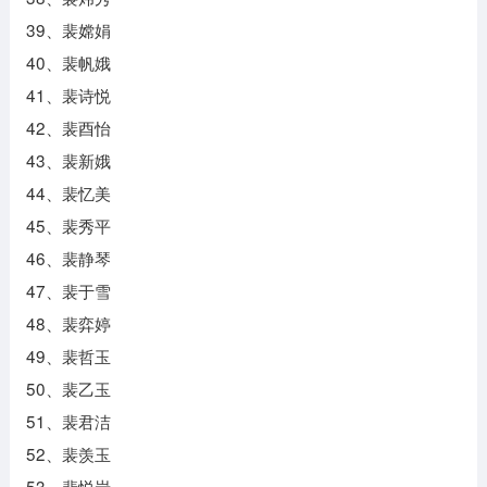
39、裴嫦娟
40、裴帆娥
41、裴诗悦
42、裴酉怡
43、裴新娥
44、裴忆美
45、裴秀平
46、裴静琴
47、裴于雪
48、裴弈婷
49、裴哲玉
50、裴乙玉
51、裴君洁
52、裴羡玉
53、裴悦岩