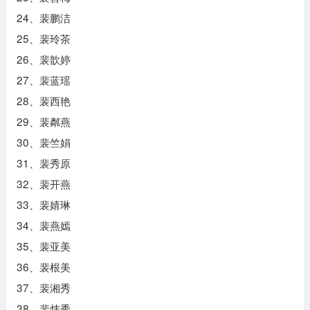
24、裴鹏洁
25、裴玲茶
26、裴歆婷
27、裴蓝瑶
28、裴西艳
29、裴粼燕
30、裴竺娟
31、裴秀原
32、裴开燕
33、裴婧琳
34、裴燕嫣
35、裴亚美
36、裴根美
37、裴湘秀
38、裴炜秀