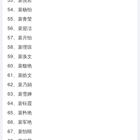
54、裴杨怡
55、裴青莹
56、裴迎洁
57、裴月怡
58、裴理琼
59、裴涣文
60、裴馥艳
61、裴皓文
62、裴乃娟
63、裴雪婵
64、裴钰霞
65、裴矜艳
66、裴军艳
67、裴怡睛