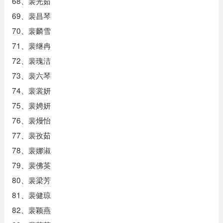
68、裴光茹
69、裴昌琴
70、裴麟雪
71、裴继冉
72、裴瑰洁
73、裴六琴
74、裴裳妍
75、裴娉妍
76、裴熳怡
77、裴孜茹
78、裴娜淑
79、裴佛英
80、裴梁芳
81、裴健琼
82、裴颖燕