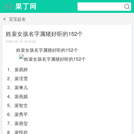
宝宝起名
姓裴女孩名字属猪好听的152个
2023-03-15 13:44:02
姓裴女孩名字属猪好听的152个
1、裴易婷
2、裴滢雪
3、裴琳儿
4、裴燕嫣
5、裴智文
6、裴秀平
7、裴燕玺
8、裴悦岩