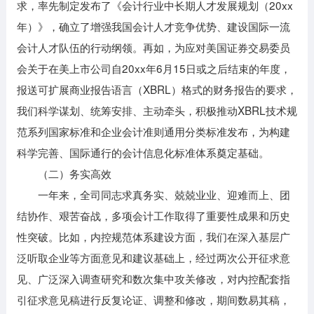
求，率先制定发布了《会计行业中长期人才发展规划（20xx
年）》，确立了增强我国会计人才竞争优势、建设国际一流
会计人才队伍的行动纲领。再如，为应对美国证券交易委员
会关于在美上市公司自20xx年6月15日或之后结束的年度，
报送可扩展商业报告语言（XBRL）格式的财务报告的要求，
我们科学谋划、统筹安排、主动牵头，积极推动XBRL技术规
范系列国家标准和企业会计准则通用分类标准发布，为构建
科学完善、国际通行的会计信息化标准体系奠定基础。
（二）务实高效
一年来，全司同志求真务实、兢兢业业、迎难而上、团
结协作、艰苦奋战，多项会计工作取得了重要性成果和历史
性突破。比如，内控规范体系建设方面，我们在深入基层广
泛听取企业等方面意见和建议基础上，经过两次公开征求意
见、广泛深入调查研究和数次集中攻关修改，对内控配套指
引征求意见稿进行反复论证、调整和修改，期间数易其稿，