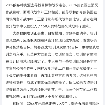
20%的各种资源去寻找目标和战前准备、80%的资源去消灭
作战目标。而现代战争却正好相反。前苏联和如今的美国在
两场阿富汗战争中，正是传统与现代战争的比较。后者在阿
富汗战争中仅仅投入了150人的特战部队就取得了胜利。
大多数的培训正是由于目标模糊，导致事倍功半。培训
要见效果，应吸取美国在阿富汗的现代战争经验：首先明确
并分析清晰目标。想要达成“培训见实效”的目标，更需要从培
训之前入手。从某种方面而言，培训的而言，培训的有效性
在设计阶段就已经决定了。本人在与一些培训组织经验非常
丰富的公司合作中，同样发现培训工作和开展仍然被作为一
个孤立的事件来看待，再加上某些方面的考虑，选择机构的
讲师和课程，就成了非常保险的选择了。所以如果希望培训
能够创造效果，就必须把培训前、中、后三个环节的工作都
重视起来，而且在两端投入更多的资源和精力。
转眼间，20xx年已悄然走来，XX年，综合办培训围绕公