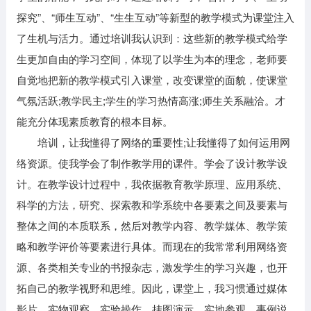
探究”、“师生互动”、“生生互动”等新型的教学模式为课堂注入
了生机与活力。通过培训我认识到：这些新的教学模式给学
生更加自由的学习空间，体现了以学生为本的理念，老师要
自觉地把新的教学模式引入课堂，改变课堂的面貌，使课堂
气氛活跃;教学民主;学生的学习热情高涨;师生关系融洽。才
能充分体现素质教育的根本目标。
培训，让我懂得了网络的重要性;让我懂得了如何运用网
络资源。使我学会了制作教学用的课件。学会了设计教学设
计。在教学设计过程中，我依据教育教学原理、应用系统、
科学的方法，研究、探索教和学系统中各要素之间及要素与
整体之间的本质联系，然后对教学内容、教学媒体、教学策
略和教学评价等要素进行具体。而现在的我常常利用网络资
源、各类相关专业的书报杂志，激发学生的学习兴趣，也开
拓自己的教学视野和思维。因此，课堂上，我习惯通过媒体
影片、实物观察、实验操作、挂图演示、实地参观、事例说