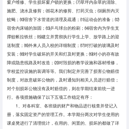
窗户维修、学生损坏窗户锁的更换；⑺草坪内杂草的清除、
施肥、浇水及修剪；⑻花木的修剪、打药灭虫；⑼厕所内灭
蚊蝇；⑽宿舍下水管道的清理及疏通；⑾运动会的准备；⑿
宿舍内床铺的加固；⒀乒乓球台的粉刷；⒁宿舍内为学生支
撑蚊帐拉铁丝；⒂建立并贯彻执行学生上学、放学路上的迎
送制度；⒃外来人员入校的详细制度；⒄对打破的玻璃及时
安装；⒅对学生破坏的开关和灯及时更换；⒆对小的存有故
障或隐患线路及时改造；⒇对毁损的教学设施和器材维修，
学校监控设施的装调等等。我们制定并完善了损害公物赔偿
制度，对故意破坏公物的，及时通知到相关人员进行赔偿；
对个别损坏公物没有及时赔偿的，则在学期结束前统一进
行。各项措施确保了以下五项工作稳定有序：
1、对各科室、各班级的财产和物品进行核查并登记入
册，落实固定资产的管理工作。本学期分两次对学生使用的
课桌凳进行了清理统计，在用的、闲置的、损坏的都做了详