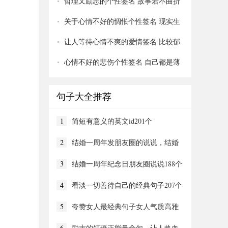
哲理又励志的个性签名 故事若不曲折
怎么能教人成长123个
关于心情不好的惆怅个性签名 现实生
活让人忧伤个性签名251个
让人等待心情不爽的爱情签名 比较郁
闷的qq个性签名125个
心情不好的悲伤个性签名 自己都是薄
凉之人如何温暖他人251个
句子大全推荐
1
简短有意义的英文id201个
2
结婚一周年发朋友圈的说说，结婚
一周年纪念日短句136个
3
结婚一周年纪念日朋友圈说说188个
4
看淡一切善待自己的经典句子207个
5
夸赞女人最经典句子女人气质高雅
的短句192个
6
励志的短语正能量金句，让人热血