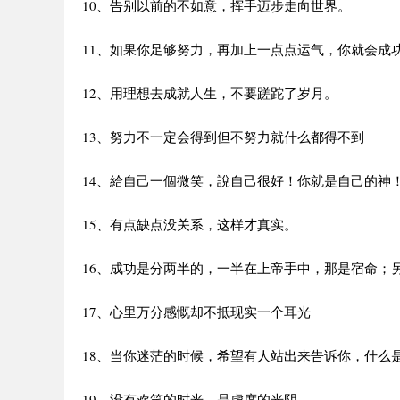
10、告别以前的不如意，挥手迈步走向世界。
11、如果你足够努力，再加上一点点运气，你就会成
12、用理想去成就人生，不要蹉跎了岁月。
13、努力不一定会得到但不努力就什么都得不到
14、給自己一個微笑，說自己很好！你就是自己的神
15、有点缺点没关系，这样才真实。
16、成功是分两半的，一半在上帝手中，那是宿命；
17、心里万分感慨却不抵现实一个耳光
18、当你迷茫的时候，希望有人站出来告诉你，什么
19、没有欢笑的时光，是虚度的光阴。