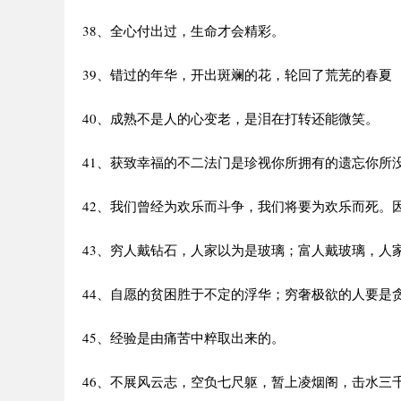
38、全心付出过，生命才会精彩。
39、错过的年华，开出斑斓的花，轮回了荒芜的春夏
40、成熟不是人的心变老，是泪在打转还能微笑。
41、获致幸福的不二法门是珍视你所拥有的遗忘你所
42、我们曾经为欢乐而斗争，我们将要为欢乐而死。
43、穷人戴钻石，人家以为是玻璃；富人戴玻璃，人
44、自愿的贫困胜于不定的浮华；穷奢极欲的人要是
45、经验是由痛苦中粹取出来的。
46、不展风云志，空负七尺躯，暂上凌烟阁，击水三