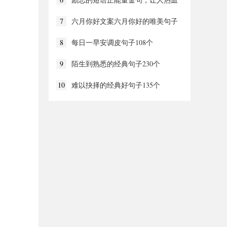
沸腾的说说210个
7
六月你好文案六月你好的唯美句子
再见五月你好六月232个
8
每日一早安调皮句子108个
9
陌生到熟悉的经典句子230个
10
难以抉择的经典好句子135个