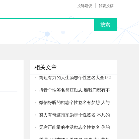
投诉建议
我要投稿
搜索
相关文章
简短有力的人生励志个性签名大全152
个
抖音个性签名简短励志 愿我们都有不
辜负的人生231个
微信好听的励志个性签名有梦想 人与
人之间最小的差别是智商251个
努力有奇迹扣扣励志个性签名 不凡的
梦想造就不凡的人生210个
无穷正能量的生活励志个性签名 你的
负担将变成礼物231个