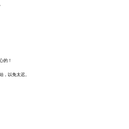
。
心的！
始，以免太迟。