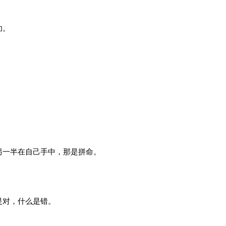
功。
！
另一半在自己手中，那是拼命。
是对，什么是错。