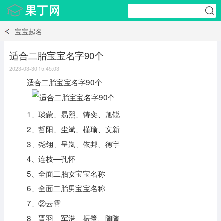
宝宝起名
适合二胎宝宝名字90个
2023-03-30 15:45:03
适合二胎宝宝名字90个
1、琰蒙、易熙、铸奕、旭锐
2、哲阳、尘斌、槿瑜、文新
3、尧翎、呈岚、依邦、德宇
4、连枝—孔怀
5、全面二胎女宝宝名称
6、全面二胎男宝宝名称
7、②云霄
8、晋羽、军浩、振鹭、陶陶