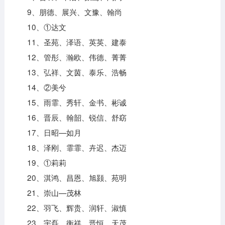
9、朋德、展兴、文豫、翰尚
10、①达文
11、圣苑、泽语、英英、建泰
12、管彤、瀚欧、伟德、菁菁
13、弘祥、文茵、泰乐、浩畅
14、②美兮
15、雨霏、秀轩、金书、彬诚
16、晋辰、翰韶、锐信、舒窈
17、日昭—如月
18、泽刚、霏霏、卉迟、杰迈
19、①莉莉
20、淇鸿、昌恩、旭颢、苑明
21、崇山—茂林
22、羽飞、辉贵、润轩、淑慎
23、宇磊、衡祥、晋恒、天茂