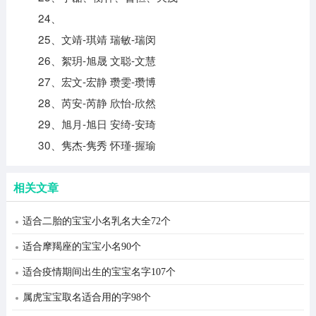
24、
25、文靖-琪靖 瑞敏-瑞闵
26、絮玥-旭晟 文聪-文慧
27、宏文-宏静 瓒雯-瓒博
28、芮安-芮静 欣怡-欣然
29、旭月-旭日 安绮-安琦
30、隽杰-隽秀 怀瑾-握瑜
相关文章
适合二胎的宝宝小名乳名大全72个
适合摩羯座的宝宝小名90个
适合疫情期间出生的宝宝名字107个
属虎宝宝取名适合用的字98个